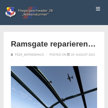
↓
ME
Zum
Inhalt
Main
Navigation
Ramsgate reparieren…
FG28_MATKENHAUS
POSTED ON
29. AUGUST 2021