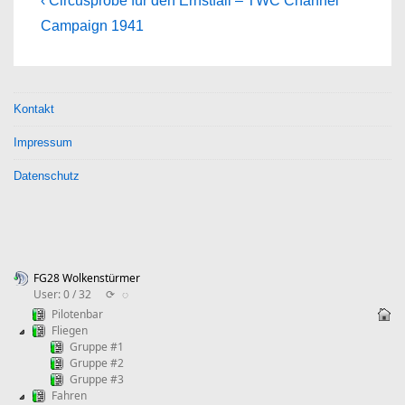
Beitragsnavigation
‹ Circusprobe für den Ernstfall – TWC Channel
Post
Campaign 1941
is
Kontakt
Impressum
Datenschutz
FG28 Wolkenstürmer
User: 0 / 32
⟳
◌
Pilotenbar
Fliegen
Gruppe #1
Gruppe #2
Gruppe #3
Fahren