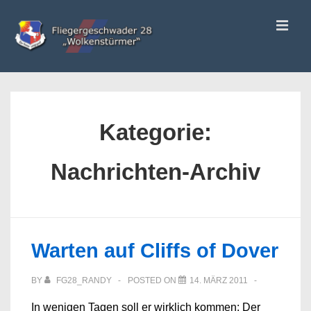
↓
ME
Zum
Inhalt
Main
Navigation
Kategorie:
Nachrichten-Archiv
Warten auf Cliffs of Dover
BY
FG28_RANDY
POSTED ON
14. MÄRZ 2011
In wenigen Tagen soll er wirklich kommen: Der