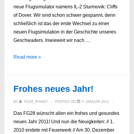
neue Flugsimulator namens IL-2 Sturmovik: Cliffs
of Dover. Wir sind schon schwer gespannt, denn
schließlich ist das der erste Wechsel zu einer
neuen Flugsimulation in der Geschichte unseres
Geschwaders. Inwieweit wir nach …
Warten
Read more »
auf
Cliffs
of
Frohes neues Jahr!
Dover
BY
FG28_RANDY
POSTED ON
3. JANUAR 2011
Das FG28 wünscht allen ein frohes und gesundes
neues Jahr 2011! Und nun die Neuigkeiten: // 1.
2010 endete mit Feuerwerk // Am 30. Dezember