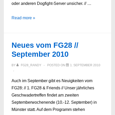
oder anderen Dogfight-Server unsicher. // …
Neues
Read more »
von
den
Wolkenstürmern
Neues vom FG28 //
September 2010
BY
FG28_RANDY
POSTED ON
1. SEPTEMBER 2010
Auch im September gibt es Neuigkeiten vom
FG28: // 1. FG28 & Friends // Unser jährliches
Geschwadertreffen findet am zweiten
Septemberwochenende (10.-12. September) in
Münster statt. Auf dem Programm stehen