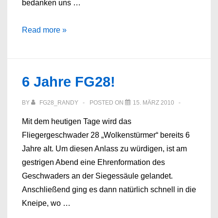
bedanken uns …
Neues
Read more »
vom
FG28
//
6 Jahre FG28!
August
2010
BY
FG28_RANDY
POSTED ON
15. MÄRZ 2010
Mit dem heutigen Tage wird das
Fliegergeschwader 28 „Wolkenstürmer“ bereits 6
Jahre alt. Um diesen Anlass zu würdigen, ist am
gestrigen Abend eine Ehrenformation des
Geschwaders an der Siegessäule gelandet.
Anschließend ging es dann natürlich schnell in die
Kneipe, wo …