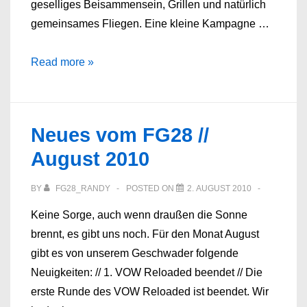
geselliges Beisammensein, Grillen und natürlich
gemeinsames Fliegen. Eine kleine Kampagne …
Neues
Read more »
vom
FG28
//
Neues vom FG28 //
September
August 2010
2010
BY
FG28_RANDY
POSTED ON
2. AUGUST 2010
Keine Sorge, auch wenn draußen die Sonne
brennt, es gibt uns noch. Für den Monat August
gibt es von unserem Geschwader folgende
Neuigkeiten: // 1. VOW Reloaded beendet // Die
erste Runde des VOW Reloaded ist beendet. Wir