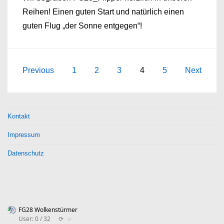
Reihen! Einen guten Start und natürlich einen
guten Flug „der Sonne entgegen“!
Seitennummerierung
Previous
1
2
3
4
5
Next
der
Beiträge
Kontakt
Impressum
Datenschutz
FG28 Wolkenstürmer
User: 0 / 32
⟳
◌