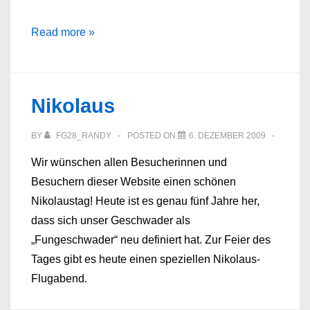
Frohe
Read more »
Weihnachten
und
guten
Nikolaus
Rutsch!
BY
FG28_RANDY
POSTED ON
6. DEZEMBER 2009
Wir wünschen allen Besucherinnen und
Besuchern dieser Website einen schönen
Nikolaustag! Heute ist es genau fünf Jahre her,
dass sich unser Geschwader als
„Fungeschwader“ neu definiert hat. Zur Feier des
Tages gibt es heute einen speziellen Nikolaus-
Flugabend.