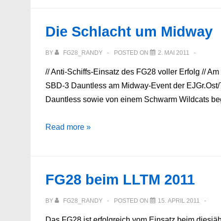
2-
Reihe
Die Schlacht um Midway
BY
FG28_RANDY
POSTED ON
2. MAI 2011
// Anti-Schiffs-Einsatz des FG28 voller Erfolg /
SBD-3 Dauntless am Midway-Event der EJGr.Ost/
Dauntless sowie von einem Schwarm Wildcats begl
Die
Read more »
Schlacht
um
Midway
FG28 beim LLTM 2011
BY
FG28_RANDY
POSTED ON
15. APRIL 2011
Das FG28 ist erfolgreich vom Einsatz beim diesj