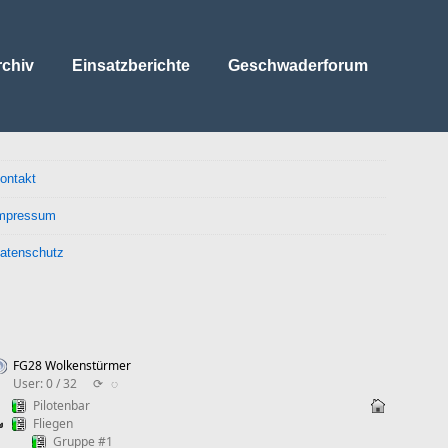
rchiv
Einsatzberichte
Geschwaderforum
ontakt
mpressum
atenschutz
FG28 Wolkenstürmer
User: 0 / 32
⟳
◌
Pilotenbar
Fliegen
Gruppe #1