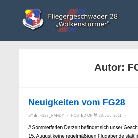
↓
Zum
Inhalt
Autor:
F
Neuigkeiten vom FG28
BY
FG28_RANDY
POSTED ON
26. JULI 2011
// Sommerferien Derzeit befindet sich unser Gesc
15. August keine regelmäßigen Flugabende stattfin