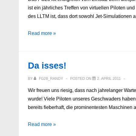
ist ein jährliches Treffen von virtuellen Piloten un
des LLTM ist, dass dort sowohl Jet-Simulationen 
FG28
Read more »
beim
LLTM
2011
Da isses!
BY
FG28_RANDY
POSTED ON
2. APRIL 2011
Wir freuen uns riesig, dass nach jahrelanger Wartez
wurde! Viele Piloten unseres Geschwaders haben 
bereits fieberhaft, die prominentesten Maschinen 
Da
Read more »
isses!