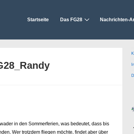
Main
Startseite
Das FG28
Nachrichten-A
Navigation
K
G28_Randy
I
D
hwader in den Sommerferien, was bedeutet, dass bis
den. Wer trotzdem fliegen möchte, findet aber über