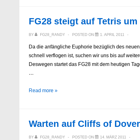
FG28 steigt auf Tetris um
BY
FG28_RANDY
POSTED ON
1. APRIL 2011
Da die anfängliche Euphorie bezüglich des neuen S
schnell verflogen ist, suchen wir uns bis auf wei
Deswegen startet das FG28 mit dem heutigen Tag
…
FG28
Read more »
steigt
auf
Tetris
Warten auf Cliffs of Dover
um
BY
FG28_RANDY
POSTED ON
14. MÄRZ 2011