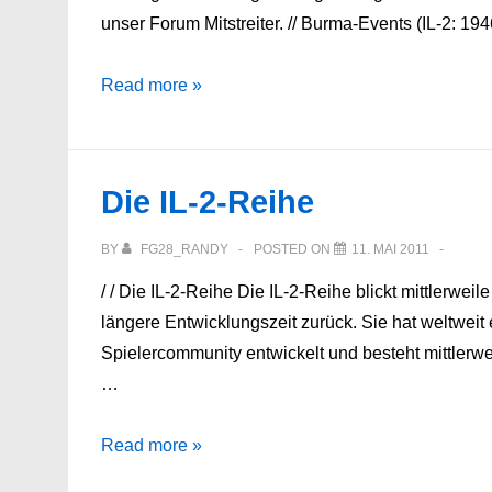
unser Forum Mitstreiter. // Burma-Events (IL-2: 
Neuigkeiten
Read more »
vom
FG28
Die IL-2-Reihe
BY
FG28_RANDY
POSTED ON
11. MAI 2011
/ / Die IL-2-Reihe Die IL-2-Reihe blickt mittlerwei
längere Entwicklungszeit zurück. Sie hat weltweit
Spielercommunity entwickelt und besteht mittlerwe
…
Die
Read more »
IL-