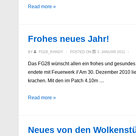
Panzerjagdevent
Read more »
23.1.2011
–
Erster
Frohes neues Jahr!
Einsatz
BY
FG28_RANDY
POSTED ON
3. JANUAR 2011
Das FG28 wünscht allen ein frohes und gesundes n
endete mit Feuerwerk // Am 30. Dezember 2010 li
krachen. Mit den im Patch 4.10m …
Frohes
Read more »
neues
Jahr!
Neues von den Wolkenst