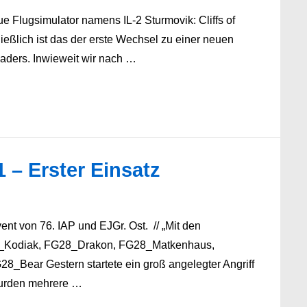
e Flugsimulator namens IL-2 Sturmovik: Cliffs of
eßlich ist das der erste Wechsel zu einer neuen
aders. Inwieweit wir nach …
 – Erster Einsatz
nt von 76. IAP und EJGr. Ost. // „Mit den
G28_Kodiak, FG28_Drakon, FG28_Matkenhaus,
ear Gestern startete ein groß angelegter Angriff
wurden mehrere …