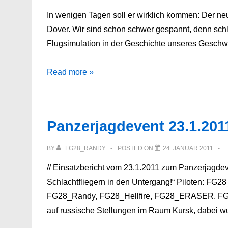
In wenigen Tagen soll er wirklich kommen: Der neu
Dover. Wir sind schon schwer gespannt, denn schli
Flugsimulation in der Geschichte unseres Geschw
Warten
Read more »
auf
Cliffs
of
Panzerjagdevent 23.1.2011
Dover
BY
FG28_RANDY
POSTED ON
24. JANUAR 2011
// Einsatzbericht vom 23.1.2011 zum Panzerjagdeve
Schlachtfliegern in den Untergang!“ Piloten: F
FG28_Randy, FG28_Hellfire, FG28_ERASER, FG28_B
auf russische Stellungen im Raum Kursk, dabei 