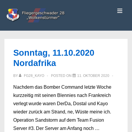
↓
ME
Zum
Inhalt
Main
Navigation
Sonntag, 11.10.2020
Nordafrika
BY
FG28_KAYO
POSTED ON
11. OKTOBER 2020
Nachdem das Bomber Command letzte Woche
kurzzeitig mit seinen Blennies nach Frankreich
verlegt wurde waren DerDa, Dostal und Kayo
wieder zurück am Strand, ne, Wüste meine ich.
Operation Sandstorm auf dem Team Fusion
Server #3. Der Server am Anfang noch …