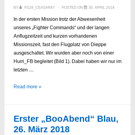
BY
FG28_CEASAR87
POSTED ON
30. APRIL 2018
In der ersten Mission trotz der Abwesenheit
unseres „Fighter Commands“ und der langen
Anflugzeitzeit und kurzen vorhandenen
Missionszeit, fast den Flugplatz von Dieppe
ausgeschaltet. Wir wurden aber noch von einer
Hurri_FB begleitet (Bild 1). Dabei haben wir nur im
letzten …
Sonntag,
Read more »
29.04.18
Erster „BooAbend“ Blau,
26. März 2018