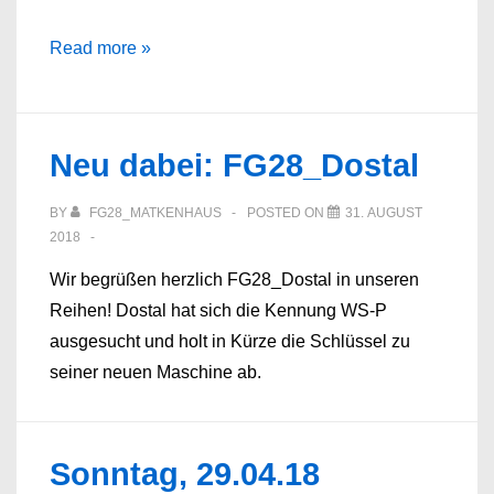
Sonntag,
Read more »
11.10.2020
Nordafrika
Neu dabei: FG28_Dostal
BY
FG28_MATKENHAUS
POSTED ON
31. AUGUST
2018
Wir begrüßen herzlich FG28_Dostal in unseren
Reihen! Dostal hat sich die Kennung WS-P
ausgesucht und holt in Kürze die Schlüssel zu
seiner neuen Maschine ab.
Sonntag, 29.04.18