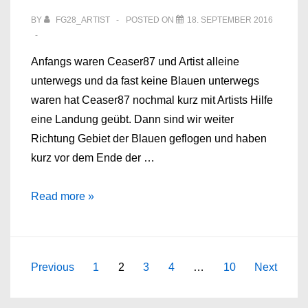
BY
FG28_ARTIST
POSTED ON
18. SEPTEMBER 2016
Anfangs waren Ceaser87 und Artist alleine
unterwegs und da fast keine Blauen unterwegs
waren hat Ceaser87 nochmal kurz mit Artists Hilfe
eine Landung geübt. Dann sind wir weiter
Richtung Gebiet der Blauen geflogen und haben
kurz vor dem Ende der …
Mittwoch,
Read more »
31.08.16
Seitennummerierung
Previous
1
2
3
4
…
10
Next
der