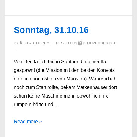
of
Dover
im
Sonntag, 31.10.16
Stern
Magazin
BY
FG28_DERDA
POSTED ON
2. NOVEMBER 2016
Von DerDa: Ich bin in Southend in einer IIa
gespawnt (die Mission mit den beiden Konvois
nördlich und östlich von Manston). Während ich
noch zum Start rollte, bekam Matkenhauser dort
schon keine Maschine mehr, obwohl ich nix
rumpeln hörte und …
Sonntag,
Read more »
31.10.16