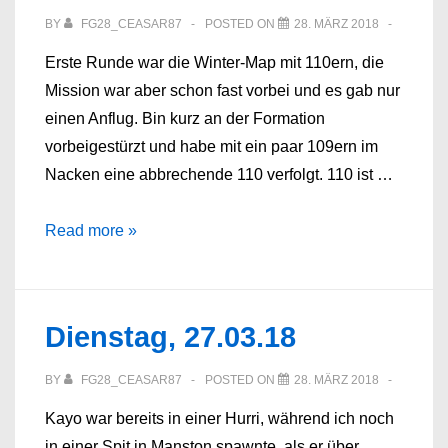
BY
FG28_CEASAR87
POSTED ON
28. MÄRZ 2018
Erste Runde war die Winter-Map mit 110ern, die
Mission war aber schon fast vorbei und es gab nur
einen Anflug. Bin kurz an der Formation
vorbeigestürzt und habe mit ein paar 109ern im
Nacken eine abbrechende 110 verfolgt. 110 ist …
Erster
Read more »
„BooAbend“
Blau,
26.
Dienstag, 27.03.18
März
2018
BY
FG28_CEASAR87
POSTED ON
28. MÄRZ 2018
Kayo war bereits in einer Hurri, während ich noch
in einer Spit in Manston spawnte, als er über